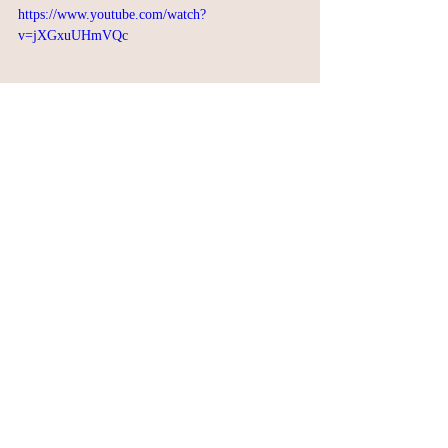
https://www.youtube.com/watch?
v=jXGxuUHmVQc
do mundo do vfx
Posts Relacionados
Ver tudo