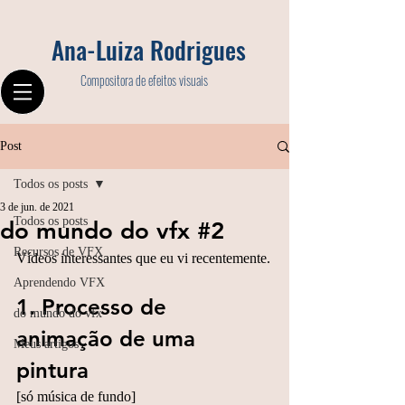
Ana-Luiza Rodrigues
Compositora de efeitos visuais
Post
Todos os posts
3 de jun. de 2021
Todos os posts
do mundo do vfx #2
Recursos de VFX
Vídeos interessantes que eu vi recentemente.
Aprendendo VFX
1. Processo de 
do mundo do vfx
animação de uma 
Meus artigos
pintura
[só música de fundo]